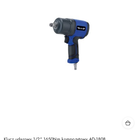
Klucz udarowy 1/2" 1650Nm kompozytowy AD-1808