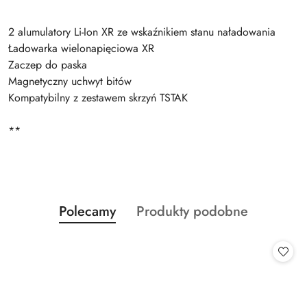
2 alumulatory Li-Ion XR ze wskaźnikiem stanu naładowania
Ładowarka wielonapięciowa XR
Zaczep do paska
Magnetyczny uchwyt bitów
Kompatybilny z zestawem skrzyń TSTAK
**
Produkty
Produkty
Polecamy
Produkty podobne
Pomiń karuzelę produktów
o
o
statusie:
statusie: