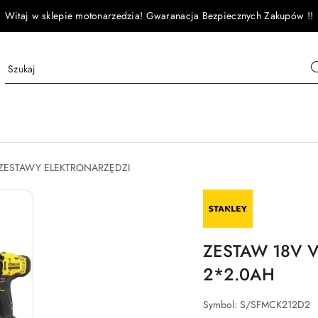
Witaj w sklepie motonarzedzia! Gwaranacja Bezpiecznych Zakupów !!
ZESTAWY ELEKTRONARZĘDZI
NAZWA
PRODUCENTA:
STANLEY
ZESTAW 18V 
2*2.0AH
Symbol:
S/SFMCK212D2