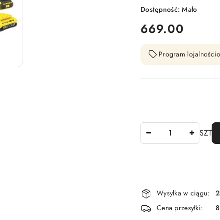
Dostępność:
Mało
cena:
669.00
Program lojalnościo
Ilość
SZT
Dostępność
Wysyłka w ciągu:
2
i
Cena przesyłki:
dostawa