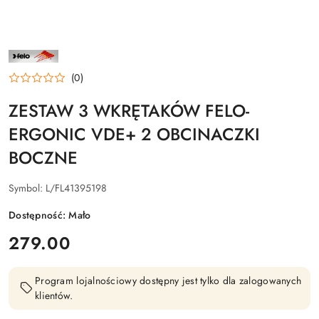
NAZWA
PRODUCENTA:
FELO
(0)
ZESTAW 3 WKRĘTAKÓW FELO-
ERGONIC VDE+ 2 OBCINACZKI
BOCZNE
Symbol:
L/FL41395198
Dostępność:
Mało
cena:
279.00
Program lojalnościowy dostępny jest tylko dla zalogowanych
klientów.