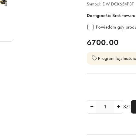
Symbol:
DW DCK654P3T
Dostępność:
Brak towaru
Powiadom gdy produk
cena:
6700.00
Program lojalnościo
Ilość
SZT