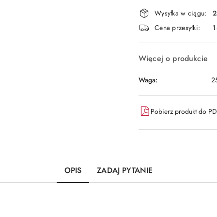
Dostępność
Wysyłka w ciągu:
2
i
Cena przesyłki:
1
dostawa
Więcej o produkcie
Waga:
2
Pobierz produkt do P
OPIS
ZADAJ PYTANIE