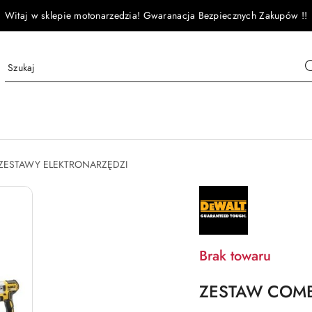
Witaj w sklepie motonarzedzia! Gwaranacja Bezpiecznych Zakupów !!
ZESTAWY ELEKTRONARZĘDZI
NAZWA
PRODUCENTA:
DEWALT
Brak towaru
ZESTAW COMB