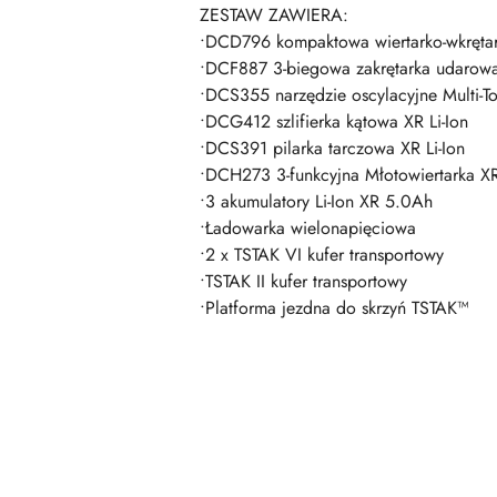
ZESTAW ZAWIERA:
•DCD796 kompaktowa wiertarko-wkręta
•DCF887 3-biegowa zakrętarka udarow
•DCS355 narzędzie oscylacyjne Multi-To
•DCG412 szlifierka kątowa XR Li-Ion
•DCS391 pilarka tarczowa XR Li-Ion
•DCH273 3-funkcyjna Młotowiertarka XR
•3 akumulatory Li-Ion XR 5.0Ah
•Ładowarka wielonapięciowa
•2 x TSTAK VI kufer transportowy
•TSTAK II kufer transportowy
•Platforma jezdna do skrzyń TSTAK™
Pomiń karuzelę produktów