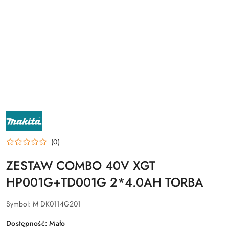
NAZWA
PRODUCENTA:
MAKITA
(0)
ZESTAW COMBO 40V XGT
HP001G+TD001G 2*4.0AH TORBA
Symbol:
M DK0114G201
Dostępność:
Mało