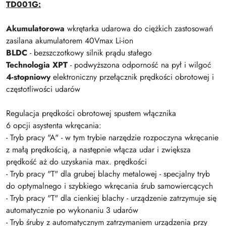
TD001G:
Akumulatorowa
wkrętarka udarowa do ciężkich zastosowań
zasilana akumulatorem 40Vmax Li-ion
BLDC
- bezszczotkowy silnik prądu stałego
Technologia XPT
- podwyższona odporność na pył i wilgoć
4-stopniowy
elektroniczny przełącznik prędkości obrotowej i
częstotliwości udarów
Regulacja prędkości obrotowej spustem włącznika
6 opcji asystenta wkręcania:
- Tryb pracy "A" - w tym trybie narzędzie rozpoczyna wkręcanie
z małą prędkością, a następnie włącza udar i zwiększa
prędkość aż do uzyskania max. prędkości
- Tryb pracy "T" dla grubej blachy metalowej - specjalny tryb
do optymalnego i szybkiego wkręcania śrub samowiercących
- Tryb pracy "T" dla cienkiej blachy - urządzenie zatrzymuje się
automatycznie po wykonaniu 3 udarów
- Tryb śruby z automatycznym zatrzymaniem urządzenia przy