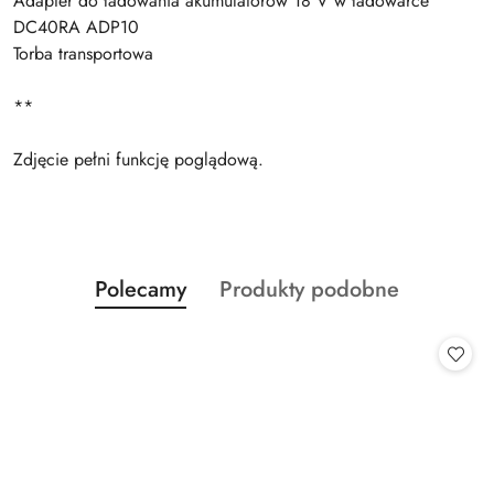
Adapter do ładowania akumulatorów 18 V w ładowarce
DC40RA ADP10
Torba transportowa
**
Zdjęcie pełni funkcję poglądową.
Produkty
Produkty
Polecamy
Produkty podobne
Pomiń karuzelę produktów
o
o
statusie:
statusie: