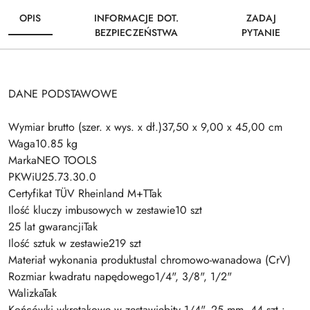
OPIS
INFORMACJE DOT.
ZADAJ
BEZPIECZEŃSTWA
PYTANIE
DANE PODSTAWOWE
Wymiar brutto (szer. x wys. x dł.)37,50 x 9,00 x 45,00 cm
Waga10.85 kg
MarkaNEO TOOLS
PKWiU25.73.30.0
Certyfikat TÜV Rheinland M+TTak
Ilość kluczy imbusowych w zestawie10 szt
25 lat gwarancjiTak
Ilość sztuk w zestawie219 szt
Materiał wykonania produktustal chromowo-wanadowa (CrV)
Rozmiar kwadratu napędowego1/4", 3/8", 1/2"
WalizkaTak
Końcówki wkrętakowe w zestawiebity 1/4", 25 mm, 44 szt.: