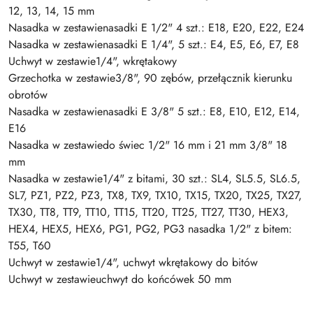
12, 13, 14, 15 mm
Nasadka w zestawienasadki E 1/2" 4 szt.: E18, E20, E22, E24
Nasadka w zestawienasadki E 1/4", 5 szt.: E4, E5, E6, E7, E8
Uchwyt w zestawie1/4", wkrętakowy
Grzechotka w zestawie3/8", 90 zębów, przełącznik kierunku
obrotów
Nasadka w zestawienasadki E 3/8" 5 szt.: E8, E10, E12, E14,
E16
Nasadka w zestawiedo świec 1/2" 16 mm i 21 mm 3/8" 18
mm
Nasadka w zestawie1/4" z bitami, 30 szt.: SL4, SL5.5, SL6.5,
SL7, PZ1, PZ2, PZ3, TX8, TX9, TX10, TX15, TX20, TX25, TX27,
TX30, TT8, TT9, TT10, TT15, TT20, TT25, TT27, TT30, HEX3,
HEX4, HEX5, HEX6, PG1, PG2, PG3 nasadka 1/2" z bitem:
T55, T60
Uchwyt w zestawie1/4", uchwyt wkrętakowy do bitów
Uchwyt w zestawieuchwyt do końcówek 50 mm