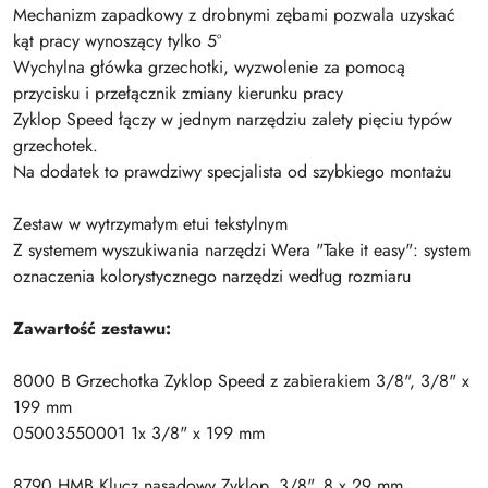
Mechanizm zapadkowy z drobnymi zębami pozwala uzyskać
kąt pracy wynoszący tylko 5°
Wychylna główka grzechotki, wyzwolenie za pomocą
przycisku i przełącznik zmiany kierunku pracy
Zyklop Speed łączy w jednym narzędziu zalety pięciu typów
grzechotek.
Na dodatek to prawdziwy specjalista od szybkiego montażu
Zestaw w wytrzymałym etui tekstylnym
Z systemem wyszukiwania narzędzi Wera "Take it easy": system
oznaczenia kolorystycznego narzędzi według rozmiaru
Zawartość zestawu:
8000 B Grzechotka Zyklop Speed z zabierakiem 3/8", 3/8" x
199 mm
05003550001 1x 3/8" x 199 mm
8790 HMB Klucz nasadowy Zyklop, 3/8", 8 x 29 mm