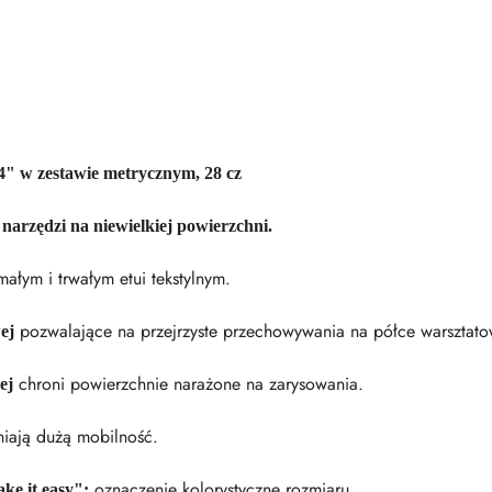
4" w zestawie metrycznym, 28 cz
arzędzi na niewielkiej powierzchni.
ałym i trwałym etui tekstylnym.
pozwalające na przejrzyste przechowywania na półce warsztato
ej
chroni powierzchnie narażone na zarysowania.
ej
iają dużą mobilność.
oznaczenie kolorystyczne rozmiaru.
ke it easy":