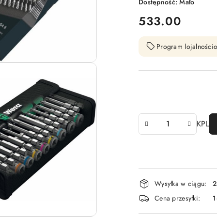
Dostępność:
Mało
cena:
533.00
Program lojalnościo
Ilość
KPL
Dostępność
Wysyłka w ciągu:
2
i
Cena przesyłki:
1
dostawa