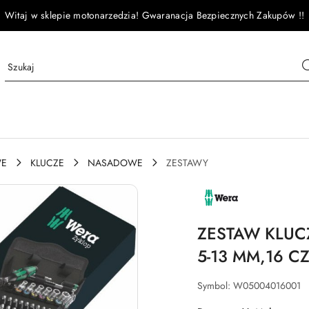
Witaj w sklepie motonarzedzia! Gwaranacja Bezpiecznych Zakupów !!
WE
KLUCZE
NASADOWE
ZESTAWY
NAZWA
PRODUCENTA:
WERA
ZESTAW KLUC
5-13 MM,16 CZ
Symbol:
W05004016001