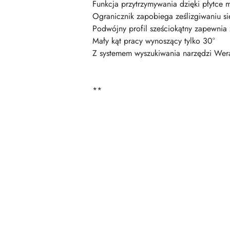
Funkcja przytrzymywania dzięki płytce 
Ogranicznik zapobiega ześlizgiwaniu si
Podwójny profil sześciokątny zapewnia z
Mały kąt pracy wynoszący tylko 30°
Z systemem wyszukiwania narzędzi Wera
**
Pomiń karuzelę produktów