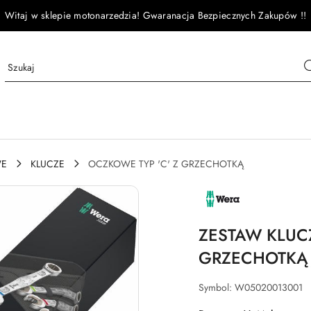
Witaj w sklepie motonarzedzia! Gwaranacja Bezpiecznych Zakupów !!
WE
KLUCZE
OCZKOWE TYP 'C' Z GRZECHOTKĄ
NAZWA
PRODUCENTA:
WERA
ZESTAW KLUC
GRZECHOTKĄ 
Symbol:
W05020013001