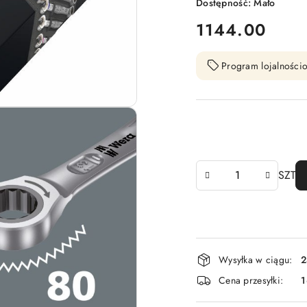
Dostępność:
Mało
cena:
1144.00
Program lojalnościo
Ilość
SZT
Dostępność
Wysyłka w ciągu:
2
i
Cena przesyłki:
1
dostawa