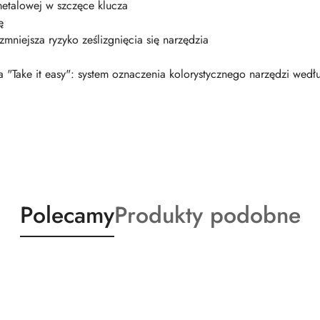
metalowej w szczęce klucza
ę
mniejsza ryzyko ześlizgnięcia się narzędzia
 "Take it easy": system oznaczenia kolorystycznego narzędzi wedł
Produkty
Produkty
Polecamy
Produkty podobne
o
o
statusie:
statusie: