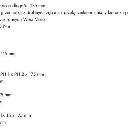
Vario o długości 175 mm
 grzechotką z drobnymi zębami i przełącznikiem zmiany kierunku p
wustronnych Wera Vario
50 Nm
x 115 mm
s, PH 1 x PH 2 x 175 mm
mm
175 mm
mm
 TX 15 x 175 mm
 mm