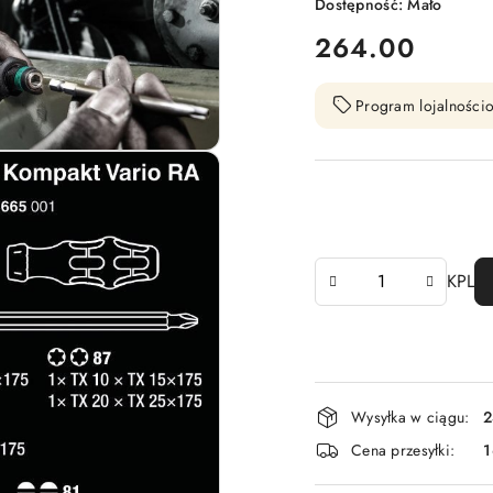
Dostępność:
Mało
cena:
264.00
Program lojalnościo
Ilość
KPL
Dostępność
Wysyłka w ciągu:
2
i
Cena przesyłki:
1
dostawa