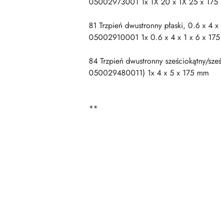
05002973001 1x TX 20 x TX 25 x 175
81 Trzpień dwustronny płaski, 0.6 x 4 x
05002910001 1x 0.6 x 4 x 1 x 6 x 17
84 Trzpień dwustronny sześciokątny/sze
050029480011) 1x 4 x 5 x 175 mm
**
Pomiń karuzelę produktów