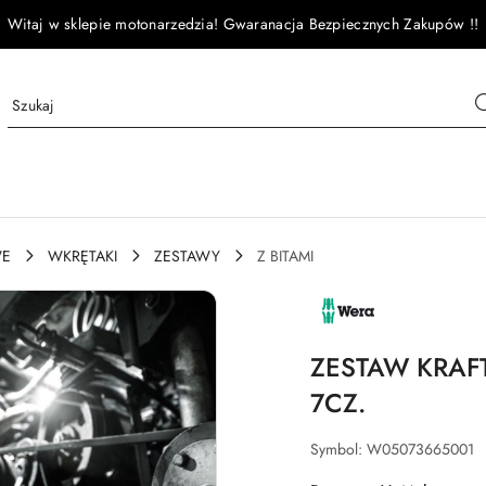
Witaj w sklepie motonarzedzia! Gwaranacja Bezpiecznych Zakupów !!
WE
WKRĘTAKI
ZESTAWY
Z BITAMI
NAZWA
PRODUCENTA:
WERA
ZESTAW KRAF
7CZ.
Symbol:
W05073665001