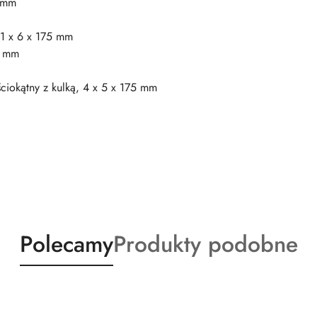
 mm
 1 x 6 x 175 mm
5 mm
ściokątny z kulką, 4 x 5 x 175 mm
Produkty
Produkty
Polecamy
Produkty podobne
o
o
statusie:
statusie: