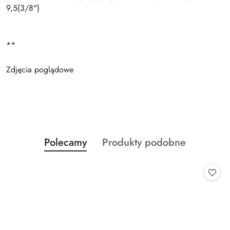
9,5(3/8")
**
Zdjęcia poglądowe
Produkty
Produkty
Polecamy
Produkty podobne
Pomiń karuzelę produktów
o
o
statusie:
statusie: