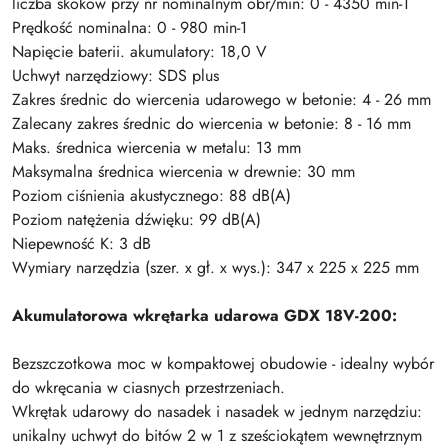
liczba skoków przy nr nominalnym obr/min: 0 - 4350 min-1
Prędkość nominalna: 0 - 980 min-1
Napięcie baterii. akumulatory: 18,0 V
Uchwyt narzędziowy: SDS plus
Zakres średnic do wiercenia udarowego w betonie: 4 - 26 mm
Zalecany zakres średnic do wiercenia w betonie: 8 - 16 mm
Maks. średnica wiercenia w metalu: 13 mm
Maksymalna średnica wiercenia w drewnie: 30 mm
Poziom ciśnienia akustycznego: 88 dB(A)
Poziom natężenia dźwięku: 99 dB(A)
Niepewność K: 3 dB
Wymiary narzędzia (szer. x gł. x wys.): 347 x 225 x 225 mm
Akumulatorowa wkrętarka udarowa GDX 18V-200:
Bezszczotkowa moc w kompaktowej obudowie - idealny wybór
do wkręcania w ciasnych przestrzeniach.
Wkrętak udarowy do nasadek i nasadek w jednym narzędziu:
unikalny uchwyt do bitów 2 w 1 z sześciokątem wewnętrznym