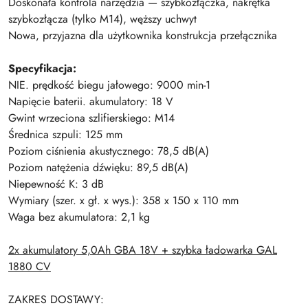
Doskonała kontrola narzędzia — szybkozłączka, nakrętka
szybkozłącza (tylko M14), węższy uchwyt
Nowa, przyjazna dla użytkownika konstrukcja przełącznika
Specyfikacja:
NIE. prędkość biegu jałowego: 9000 min-1
Napięcie baterii. akumulatory: 18 V
Gwint wrzeciona szlifierskiego: M14
Średnica szpuli: 125 mm
Poziom ciśnienia akustycznego: 78,5 dB(A)
Poziom natężenia dźwięku: 89,5 dB(A)
Niepewność K: 3 dB
Wymiary (szer. x gł. x wys.): 358 x 150 x 110 mm
Waga bez akumulatora: 2,1 kg
2x akumulatory 5,0Ah GBA 18V + szybka ładowarka GAL
1880 CV
ZAKRES DOSTAWY: