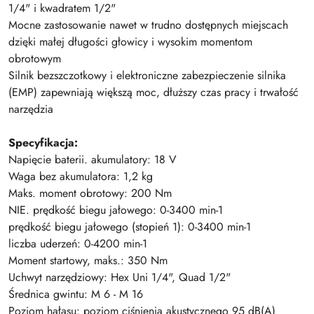
1/4" i kwadratem 1/2"
Mocne zastosowanie nawet w trudno dostępnych miejscach
dzięki małej długości głowicy i wysokim momentom
obrotowym
Silnik bezszczotkowy i elektroniczne zabezpieczenie silnika
(EMP) zapewniają większą moc, dłuższy czas pracy i trwałość
narzędzia
Specyfikacja:
Napięcie baterii. akumulatory: 18 V
Waga bez akumulatora: 1,2 kg
Maks. moment obrotowy: 200 Nm
NIE. prędkość biegu jałowego: 0-3400 min-1
prędkość biegu jałowego (stopień 1): 0-3400 min-1
liczba uderzeń: 0-4200 min-1
Moment startowy, maks.: 350 Nm
Uchwyt narzędziowy: Hex Uni 1/4", Quad 1/2"
Średnica gwintu: M 6 - M 16
Poziom hałasu: poziom ciśnienia akustycznego 95 dB(A)