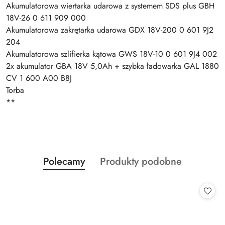
Akumulatorowa wiertarka udarowa z systemem SDS plus GBH
18V-26 0 611 909 000
Akumulatorowa zakrętarka udarowa GDX 18V-200 0 601 9J2
204
Akumulatorowa szlifierka kątowa GWS 18V-10 0 601 9J4 002
2x akumulator GBA 18V 5,0Ah + szybka ładowarka GAL 1880
CV 1 600 A00 B8J
Torba
**
Produkty
Produkty
Polecamy
Produkty podobne
Pomiń karuzelę produktów
o
o
statusie:
statusie: