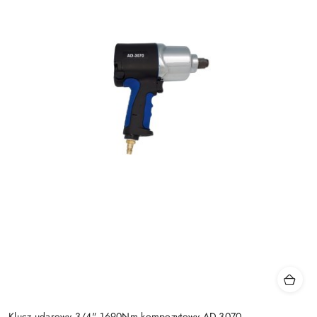
Klucz udarowy 3/4" 1690Nm kompozytowy AD-3070