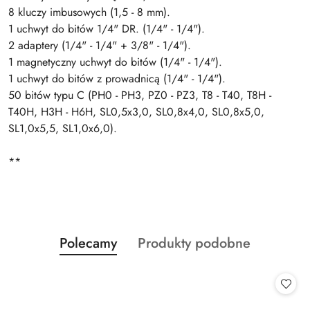
8 kluczy imbusowych (1,5 - 8 mm).
1 uchwyt do bitów 1/4" DR. (1/4" - 1/4").
2 adaptery (1/4" - 1/4" + 3/8" - 1/4").
1 magnetyczny uchwyt do bitów (1/4" - 1/4").
1 uchwyt do bitów z prowadnicą (1/4" - 1/4").
50 bitów typu C (PH0 - PH3, PZ0 - PZ3, T8 - T40, T8H -
T40H, H3H - H6H, SL0,5x3,0, SL0,8x4,0, SL0,8x5,0,
SL1,0x5,5, SL1,0x6,0).
**
Produkty
Produkty
Polecamy
Produkty podobne
Pomiń karuzelę produktów
o
o
statusie:
statusie: