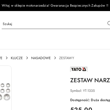
Witaj w sklepie motonarzedzia! Gwaranacja Bezpiecznych Zakupów !!
WE
KLUCZE
NASADOWE
ZESTAWY
NAZWA
PRODUCENTA:
YATO
ZESTAW NARZ
Symbol:
YT-1335
Dostępność:
Duża dostę
cena:
525.00