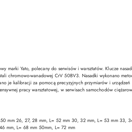
iowy marki Yato, polecany do serwisów i warsztatów. Klucze nasad
 stali chromowo-wanadowej CrV 50BV3. Nasadki wykonano meto
o je kalibracji za pomocą precyzyjnych przymiarów i urządzeń k
tensywnej pracy warsztatowej, w serwisach samochodów ciężaro
 L= 50 mm 26, 27, 28 mm, L= 52 mm 30, 32 mm, L= 53 mm 33,
 46 mm, L= 68 mm 50mm, L= 72 mm