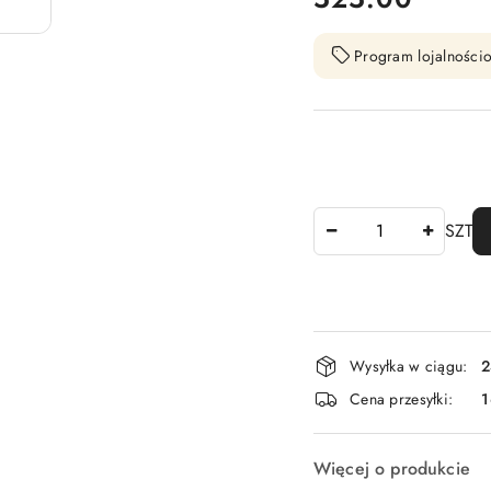
Program lojalnościo
Ilość
SZT
Dostępność
Wysyłka w ciągu:
2
i
Cena przesyłki:
1
dostawa
Więcej o produkcie