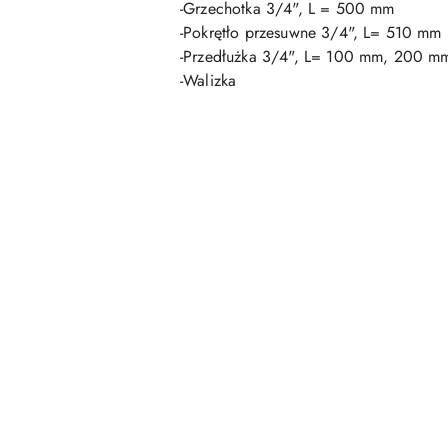
-Grzechotka 3/4", L = 500 mm
-Pokrętło przesuwne 3/4", L= 510 mm
-Przedłużka 3/4", L= 100 mm, 200 m
-Walizka
Pomiń karuzelę produktów