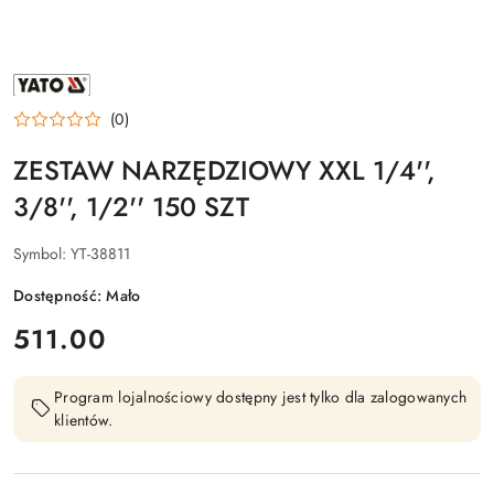
NAZWA
PRODUCENTA:
YATO
(0)
ZESTAW NARZĘDZIOWY XXL 1/4'',
3/8'', 1/2'' 150 SZT
Symbol:
YT-38811
Dostępność:
Mało
cena:
511.00
Program lojalnościowy dostępny jest tylko dla zalogowanych
klientów.