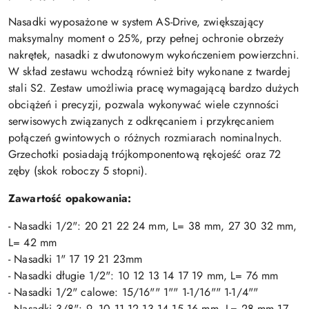
Nasadki wyposażone w system AS-Drive, zwiększający
maksymalny moment o 25%, przy pełnej ochronie obrzeży
nakrętek, nasadki z dwutonowym wykończeniem powierzchni.
W skład zestawu wchodzą również bity wykonane z twardej
stali S2. Zestaw umożliwia pracę wymagającą bardzo dużych
obciążeń i precyzji, pozwala wykonywać wiele czynności
serwisowych związanych z odkręcaniem i przykręcaniem
połączeń gwintowych o różnych rozmiarach nominalnych.
Grzechotki posiadają trójkomponentową rękojeść oraz 72
zęby (skok roboczy 5 stopni).
Zawartość opakowania:
- Nasadki 1/2": 20 21 22 24 mm, L= 38 mm, 27 30 32 mm,
L= 42 mm
- Nasadki 1" 17 19 21 23mm
- Nasadki długie 1/2": 10 12 13 14 17 19 mm, L= 76 mm
- Nasadki 1/2" calowe: 15/16"" 1"" 1-1/16"" 1-1/4""
- Nasadki 3/8": 9, 10 11 12 13 14 15 16 mm, L= 28 mm 17