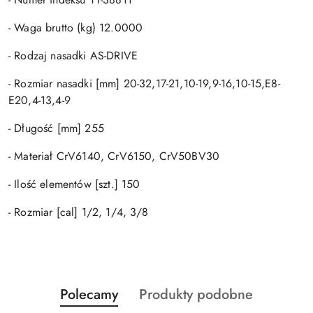
- Waga brutto (kg) 12.0000
- Rodzaj nasadki AS-DRIVE
- Rozmiar nasadki [mm] 20-32,17-21,10-19,9-16,10-15,E8-
E20,4-13,4-9
- Długość [mm] 255
- Materiał CrV6140, CrV6150, CrV50BV30
- Ilość elementów [szt.] 150
- Rozmiar [cal] 1/2, 1/4, 3/8
Produkty
Produkty
Polecamy
Produkty podobne
Pomiń karuzelę produktów
o
o