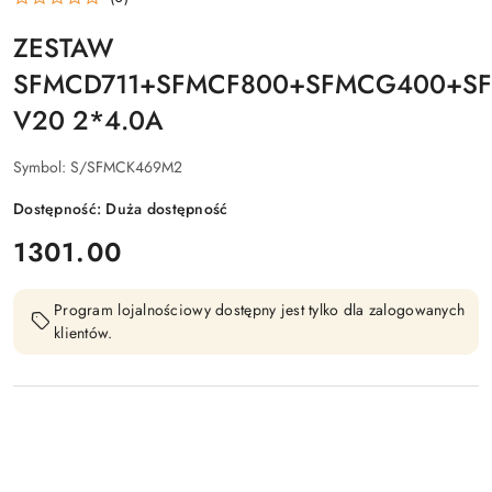
ZESTAW
SFMCD711+SFMCF800+SFMCG400+S
V20 2*4.0A
Symbol:
S/SFMCK469M2
Dostępność:
Duża dostępność
cena:
1301.00
Program lojalnościowy dostępny jest tylko dla zalogowanych
klientów.