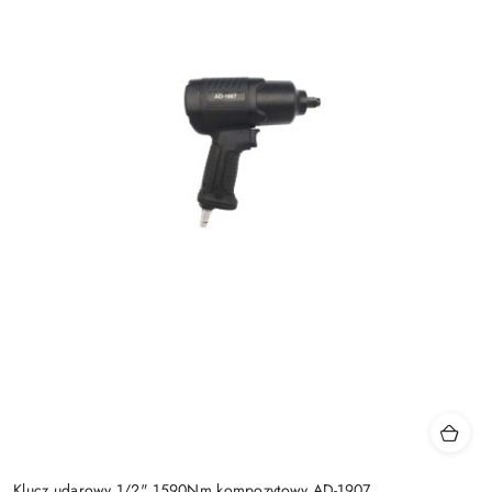
Klucz udarowy 1/2" 1590Nm kompozytowy AD-1907