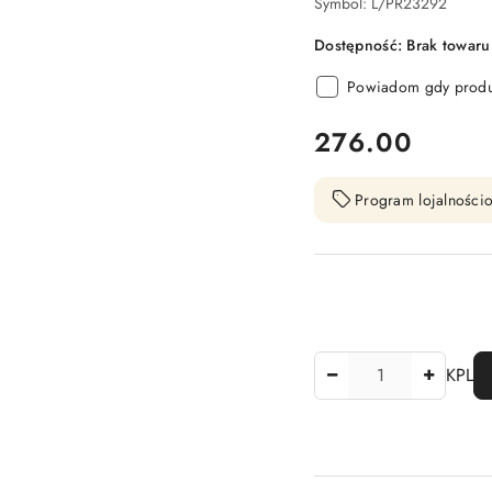
Symbol:
L/PR23292
Dostępność:
Brak towaru
Powiadom gdy produk
cena:
276.00
Program lojalnościo
Ilość
KPL