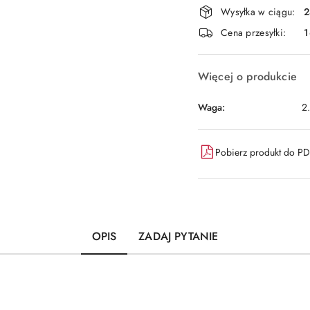
Dostępność
Wysyłka w ciągu:
2
i
Cena przesyłki:
1
dostawa
Więcej o produkcie
Waga:
2
Pobierz produkt do P
OPIS
ZADAJ PYTANIE