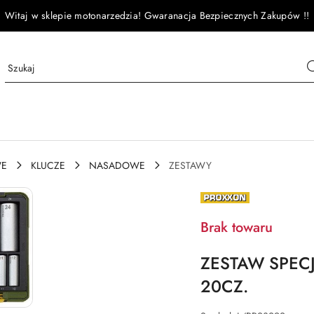
Witaj w sklepie motonarzedzia! Gwaranacja Bezpiecznych Zakupów !!
WE
KLUCZE
NASADOWE
ZESTAWY
NAZWA
PRODUCENTA:
PROXXON
Brak towaru
ZESTAW SPEC
20CZ.