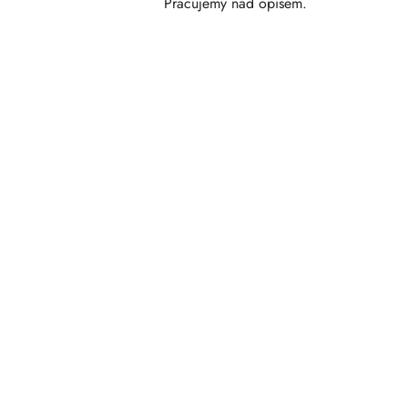
Pracujemy nad opisem.
Pomiń karuzelę produktów