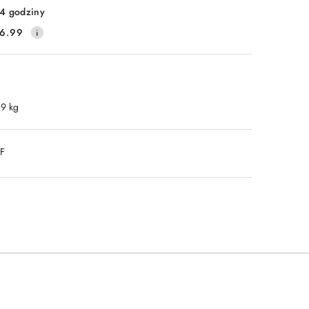
4 godziny
6.99
.9 kg
DF