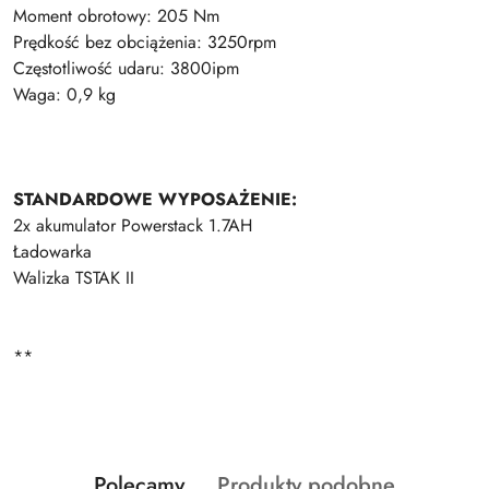
Moment obrotowy: 205 Nm
Prędkość bez obciążenia: 3250rpm
Częstotliwość udaru: 3800ipm
Waga: 0,9 kg
STANDARDOWE WYPOSAŻENIE:
2x akumulator Powerstack 1.7AH
Ładowarka
Walizka TSTAK II
**
Produkty
Produkty
Polecamy
Produkty podobne