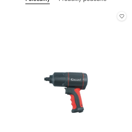
Pomiń karuzelę produktów
o
o
statusie:
statusie: