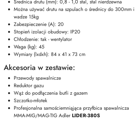
Średnica drutu (mm): 0,8 - 1,0 stal, stal nierdzewna
Można używać drutu na szpulach o średnicy do 300mm i
wadze 15kg
Zabezpieczenie (A): 20
Stopień izolacji obudowy: IP20
Chłodzenie: tak - wentylator
Waga (kg): 45
Wymiary (lxdxh): 84 x 41 x 73 cm
Akcesoria w zestawie:
Przewody spawalnicze
Reduktor gazu
Wąż do podłączenia butli z gazem
Szczotko-młotek
Profesjonalna samościemniąjąca przyłbica spawalnicza
MMA-MIG/MAG-TIG Adler
LIDER-380S