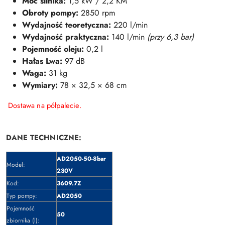
Moc silnika:
1,5 kW / 2,2 KM
Obroty pompy:
2850 rpm
Wydajność teoretyczna:
220 l/min
Wydajność praktyczna:
140 l/min
(przy 6,3 bar)
Pojemność oleju:
0,2 l
Hałas Lwa:
97 dB
Waga:
31 kg
Wymiary:
78 × 32,5 × 68 cm
Dostawa na półpalecie.
DANE TECHNICZNE:
AD2050-50-8bar
Model:
230V
Kod:
3609.7Z
Typ pompy:
AD2050
Pojemność
50
zbiornika (l):