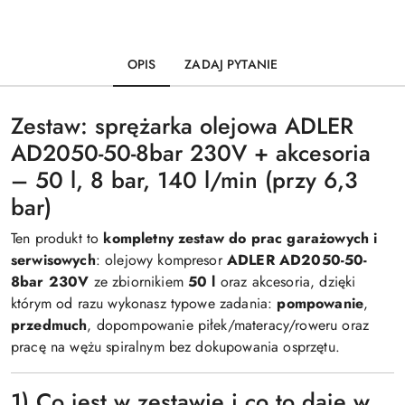
OPIS
ZADAJ PYTANIE
Zestaw: sprężarka olejowa ADLER
AD2050-50-8bar 230V + akcesoria
– 50 l, 8 bar, 140 l/min (przy 6,3
bar)
Ten produkt to
kompletny zestaw do prac garażowych i
serwisowych
: olejowy kompresor
ADLER AD2050-50-
8bar 230V
ze zbiornikiem
50 l
oraz akcesoria, dzięki
którym od razu wykonasz typowe zadania:
pompowanie
,
przedmuch
, dopompowanie piłek/materacy/roweru oraz
pracę na wężu spiralnym bez dokupowania osprzętu.
1) Co jest w zestawie i co to daje w