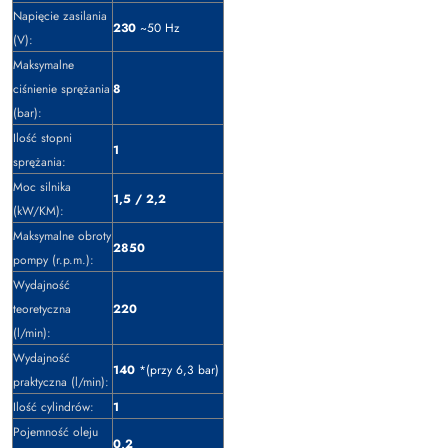
Napięcie zasilania
230
~50 Hz
(V):
Maksymalne
ciśnienie sprężania
8
(bar):
Ilość stopni
1
sprężania:
Moc silnika
1,5 / 2,2
(kW/KM):
Maksymalne obroty
2850
pompy (r.p.m.):
Wydajność
teoretyczna
220
(l/min):
Wydajność
140
*(przy 6,3 bar)
praktyczna (l/min):
Ilość cylindrów:
1
Pojemność oleju
0,2