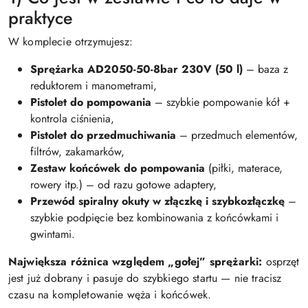
praktyce
W komplecie otrzymujesz:
Sprężarka AD2050-50-8bar 230V (50 l)
– baza z
reduktorem i manometrami,
Pistolet do pompowania
– szybkie pompowanie kół +
kontrola ciśnienia,
Pistolet do przedmuchiwania
– przedmuch elementów,
filtrów, zakamarków,
Zestaw końcówek do pompowania
(piłki, materace,
rowery itp.) – od razu gotowe adaptery,
Przewód spiralny okuty w złączkę i szybkozłączkę
–
szybkie podpięcie bez kombinowania z końcówkami i
gwintami.
Największa różnica względem „gołej” sprężarki:
osprzęt
jest już dobrany i pasuje do szybkiego startu — nie tracisz
czasu na kompletowanie węża i końcówek.