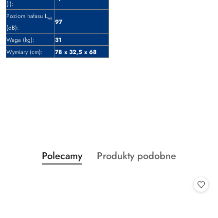
(l):
Poziom hałasu L
wa
97
(dB):
Waga (kg):
31
Wymiary (cm):
78 x 32,5 x 68
Produkty
Produkty
Polecamy
Produkty podobne
Pomiń karuzelę produktów
o
o
statusie:
statusie: