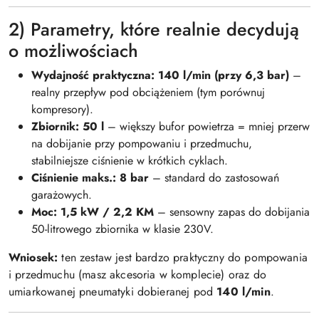
2) Parametry, które realnie decydują
o możliwościach
Wydajność praktyczna: 140 l/min (przy 6,3 bar)
–
realny przepływ pod obciążeniem (tym porównuj
kompresory).
Zbiornik: 50 l
– większy bufor powietrza = mniej przerw
na dobijanie przy pompowaniu i przedmuchu,
stabilniejsze ciśnienie w krótkich cyklach.
Ciśnienie maks.: 8 bar
– standard do zastosowań
garażowych.
Moc: 1,5 kW / 2,2 KM
– sensowny zapas do dobijania
50-litrowego zbiornika w klasie 230V.
Wniosek:
ten zestaw jest bardzo praktyczny do pompowania
i przedmuchu (masz akcesoria w komplecie) oraz do
umiarkowanej pneumatyki dobieranej pod
140 l/min
.