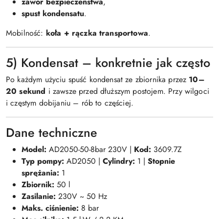
zawór bezpieczeństwa
,
spust kondensatu
.
Mobilność:
koła + rączka transportowa
.
5) Kondensat – konkretnie jak często
Po każdym użyciu spuść kondensat ze zbiornika przez
10–
20 sekund
i zawsze przed dłuższym postojem. Przy wilgoci
i częstym dobijaniu – rób to częściej.
Dane techniczne
Model:
AD2050-50-8bar 230V |
Kod:
3609.7Z
Typ pompy:
AD2050 |
Cylindry:
1 |
Stopnie
sprężania:
1
Zbiornik:
50 l
Zasilanie:
230V ~ 50 Hz
Maks. ciśnienie:
8 bar