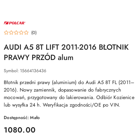
LOGO
POLCAR
–
(0)
ZDERZAKI
I
BŁOTNIKI
AUDI A5 8T LIFT 2011-2016 BŁOTNIK
PRAWY PRZÓD alum
Symbol:
15664136436
Błotnik przedni prawy (aluminium) do Audi A5 8T FL (2011–
2016). Nowy zamiennik, dopasowanie do fabrycznych
mocowań, przygotowany do lakierowania. Odbiór Kozienice
lub wysyłka 24 h. Weryfikacja zgodności/OE po VIN.
Dostępność:
Mało
cena:
1080.00