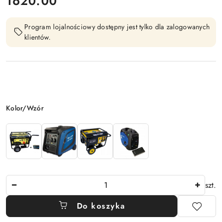
cena:
1620.00
Program lojalnościowy dostępny jest tylko dla zalogowanych
klientów.
Wariant
Kolor/Wzór
Ilość
szt.
Do koszyka