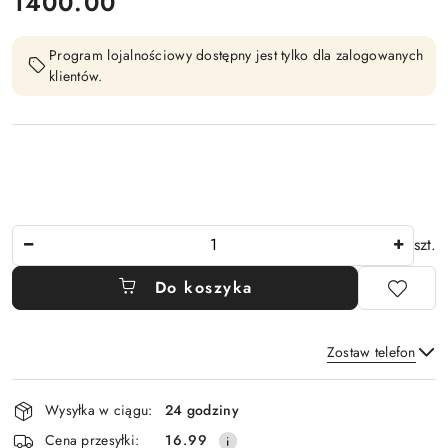
cena:
1400.00
Program lojalnościowy dostępny jest tylko dla zalogowanych
klientów.
Ilość
szt.
Do koszyka
Zostaw telefon
Dostępność
Wysyłka w ciągu:
24 godziny
i
Wyślij
Cena przesyłki:
16.99
dostawa