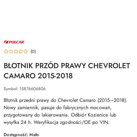
LOGO
POLCAR
–
(0)
ZDERZAKI
I
BŁOTNIKI
BŁOTNIK PRZÓD PRAWY CHEVROLET
CAMARO 2015-2018
Symbol:
15876606806
Błotnik przedni prawy do Chevrolet Camaro (2015–2018).
Nowy zamiennik, pasuje do fabrycznych mocowań,
przygotowany do lakierowania. Odbiór Kozienice lub
wysyłka 24 h. Weryfikacja zgodności/OE po VIN.
Dostępność:
Mało