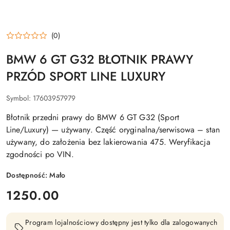
(0)
BMW 6 GT G32 BŁOTNIK PRAWY
PRZÓD SPORT LINE LUXURY
Symbol:
17603957979
Błotnik przedni prawy do BMW 6 GT G32 (Sport
Line/Luxury) — używany. Część oryginalna/serwisowa – stan
używany, do założenia bez lakierowania 475. Weryfikacja
zgodności po VIN.
Dostępność:
Mało
cena:
1250.00
Program lojalnościowy dostępny jest tylko dla zalogowanych