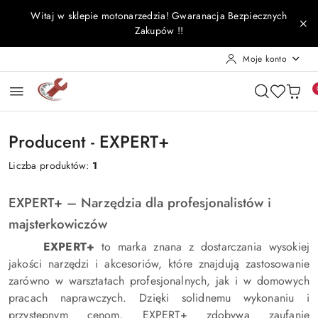
Przejdź do treści głównej
Przejdź do wyszukiwarki
Przejdź do moje konto
Przejdź do menu głównego
Przejdź do stopki
Witaj w sklepie motonarzedzia! Gwaranacja Bezpiecznych
Zakupów !!
Moje konto
Producent - EXPERT+
Liczba produktów:
1
EXPERT+ – Narzędzia dla profesjonalistów i
majsterkowiczów
EXPERT+
to marka znana z dostarczania wysokiej
jakości narzędzi i akcesoriów, które znajdują zastosowanie
zarówno w warsztatach profesjonalnych, jak i w domowych
pracach naprawczych. Dzięki solidnemu wykonaniu i
przystępnym cenom, EXPERT+ zdobywa zaufanie