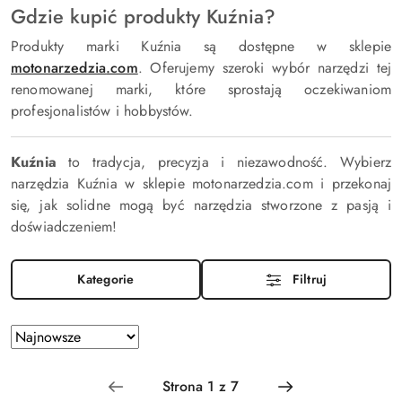
Gdzie kupić produkty Kuźnia?
Produkty marki Kuźnia są dostępne w sklepie
motonarzedzia
.com
. Oferujemy szeroki wybór narzędzi tej
renomowanej marki, które sprostają oczekiwaniom
profesjonalistów i hobbystów.
Kuźnia
to tradycja, precyzja i niezawodność. Wybierz
narzędzia Kuźnia w sklepie motonarzedzia.com i przekonaj
się, jak solidne mogą być narzędzia stworzone z pasją i
doświadczeniem!
Kategorie
Filtruj
Zastosowano
Sortuj
według
sortowanie:
Najnowsze.