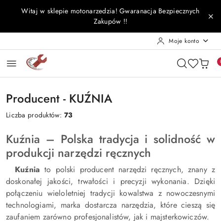
Przejdź do treści głównej
Przejdź do wyszukiwarki
Przejdź do moje konto
Przejdź do menu głównego
Przejdź do stopki
Witaj w sklepie motonarzedzia! Gwaranacja Bezpiecznych
Zakupów !!
Moje konto
Producent - KUŹNIA
Liczba produktów:
73
Kuźnia – Polska tradycja i solidność w
produkcji narzędzi ręcznych
Kuźnia
to polski producent narzędzi ręcznych, znany z
doskonałej jakości, trwałości i precyzji wykonania. Dzięki
połączeniu wieloletniej tradycji kowalstwa z nowoczesnymi
technologiami, marka dostarcza narzędzia, które cieszą się
zaufaniem zarówno profesjonalistów, jak i majsterkowiczów.