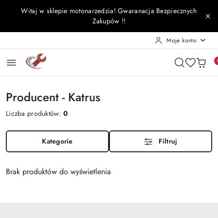
Przejdź do treści głównej
Przejdź do wyszukiwarki
Przejdź do moje konto
Przejdź do menu głównego
Przejdź do stopki
Witaj w sklepie motonarzedzia! Gwaranacja Bezpiecznych
Zakupów !!
Moje konto
Producent - Katrus
Liczba produktów:
0
Kategorie
Filtruj
Brak produktów do wyświetlenia