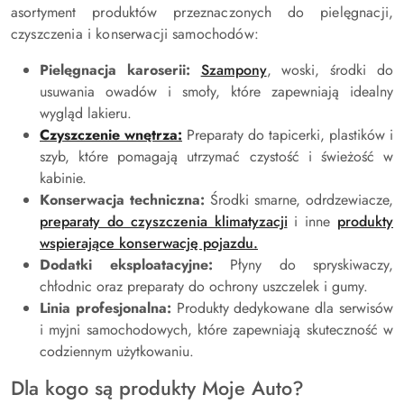
asortyment produktów przeznaczonych do pielęgnacji,
czyszczenia i konserwacji samochodów:
Pielęgnacja karoserii:
Szampony
, woski, środki do
usuwania owadów i smoły, które zapewniają idealny
wygląd lakieru.
Czyszczenie wnętrza:
Preparaty do tapicerki, plastików i
szyb, które pomagają utrzymać czystość i świeżość w
kabinie.
Konserwacja techniczna:
Środki smarne, odrdzewiacze,
preparaty do czyszczenia klimatyzacji
i inne
produkty
wspierające konserwację pojazdu.
Dodatki eksploatacyjne:
Płyny do spryskiwaczy,
chłodnic oraz preparaty do ochrony uszczelek i gumy.
Linia profesjonalna:
Produkty dedykowane dla serwisów
i myjni samochodowych, które zapewniają skuteczność w
codziennym użytkowaniu.
Dla kogo są produkty Moje Auto?