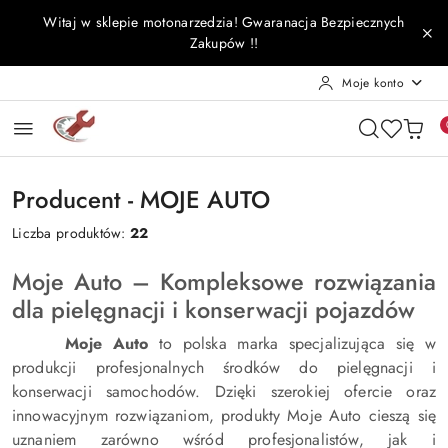
Przejdź do treści głównej
Przejdź do wyszukiwarki
Przejdź do moje konto
Przejdź do menu głównego
Przejdź do stopki
Witaj w sklepie motonarzedzia! Gwaranacja Bezpiecznych
Zakupów !!
Moje konto
Producent - MOJE AUTO
Liczba produktów:
22
Moje Auto – Kompleksowe rozwiązania
dla pielęgnacji i konserwacji pojazdów
Moje Auto
to polska marka specjalizująca się w
produkcji profesjonalnych środków do pielęgnacji i
konserwacji samochodów. Dzięki szerokiej ofercie oraz
innowacyjnym rozwiązaniom, produkty Moje Auto cieszą się
uznaniem zarówno wśród profesjonalistów, jak i