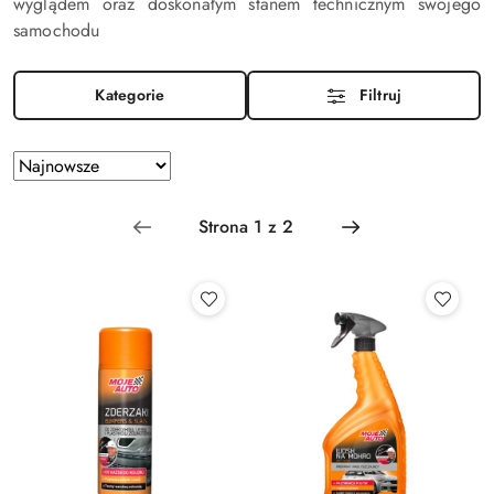
wyglądem oraz doskonałym stanem technicznym swojego
samochodu
Kategorie
Filtruj
Zastosowano
Sortuj
według
sortowanie:
Najnowsze.