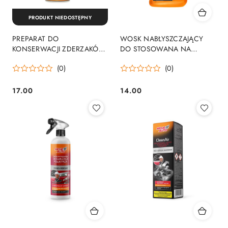
PRODUKT NIEDOSTĘPNY
PREPARAT DO
WOSK NABŁYSZCZAJĄCY
KONSERWACJI ZDERZAKÓW
DO STOSOWANA NA
400ML
MOKRY LAKIER 650ML
(0)
(0)
17.00
14.00
Cena:
Cena: