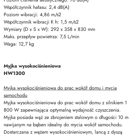
Współczynnik hałasu: 2,4 dB(A)
Poziom wibracji: 4,86 m/s2
Współczynnik wibracji K h: 1,5 m/s2
Wymiary (D x S x W): 292 x 358 x 830 mm
Maks. przepływ powietrza: 7,5 L/min
Waga: 12,7 kg
Myjka wysokociśnieniowa
HW1300
Myjka wysokociśnieniowa do prac wokół domu i mycia
samochodu
Myjka wysokociśnieniowa do prac wokół domu z silnikiem 1
800 W zapewniająca optymalną wydajność czyszczenia.
Myjka posiada wąż ze zbrojeniem stalowym o długości 10 m
nawijanym na bęben idealny do mycia wokół samochodu.
Dostarczana z wężem wysokociśnieniowym, lancą z dyszą