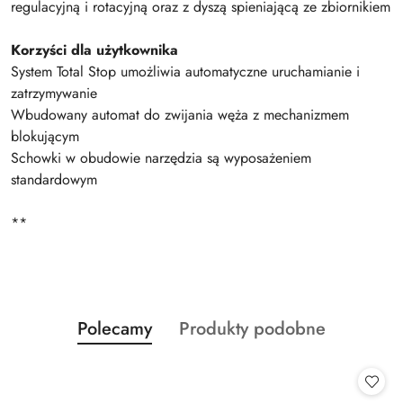
regulacyjną i rotacyjną oraz z dyszą spieniającą ze zbiornikiem
Korzyści dla użytkownika
System Total Stop umożliwia automatyczne uruchamianie i
zatrzymywanie
Wbudowany automat do zwijania węża z mechanizmem
blokującym
Schowki w obudowie narzędzia są wyposażeniem
standardowym
**
Produkty
Produkty
Polecamy
Produkty podobne
Pomiń karuzelę produktów
o
o
statusie:
statusie: