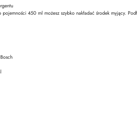
ergentu
o pojemności 450 ml możesz szybko nakładać środek myjący. Podł
 Bosch
l