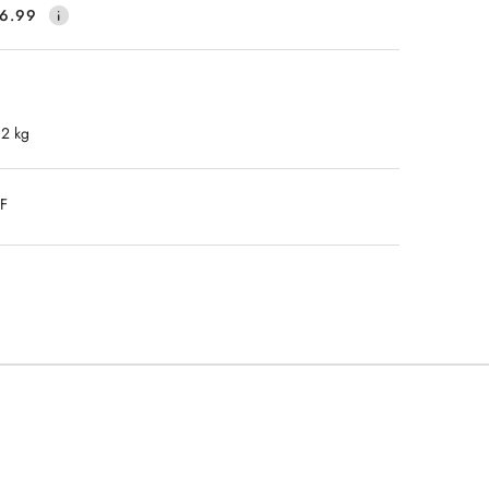
6.99
.2 kg
DF