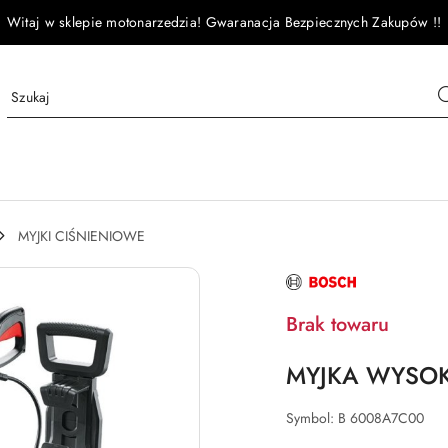
Witaj w sklepie motonarzedzia! Gwaranacja Bezpiecznych Zakupów !!
MYJKI CIŚNIENIOWE
NAZWA
PRODUCENTA:
BOSCH
Brak towaru
MYJKA WYSO
Symbol:
B 6008A7C00