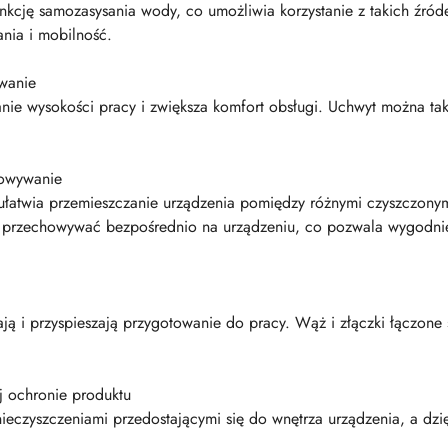
kcję samozasysania wody, co umożliwia korzystanie z takich źród
ania i mobilność.
wanie
e wysokości pracy i zwiększa komfort obsługi. Uchwyt można takż
howywanie
łatwia przemieszczanie urządzenia pomiędzy różnymi czyszczonym
na przechowywać bezpośrednio na urządzeniu, co pozwala wygodni
ają i przyspieszają przygotowanie do pracy. Wąż i złączki łączone
ej ochronie produktu
nieczyszczeniami przedostającymi się do wnętrza urządzenia, a dz