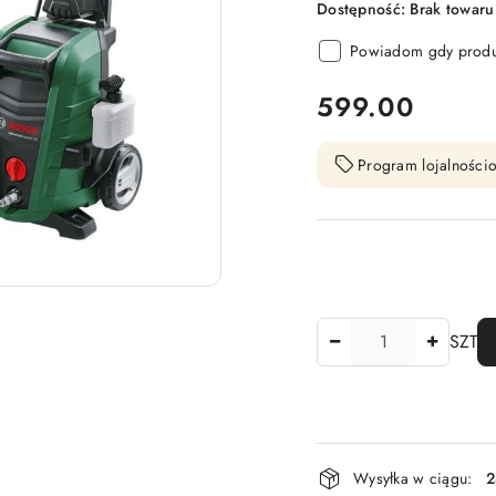
Dostępność:
Brak towaru
Powiadom gdy produk
cena:
599.00
Program lojalnościo
Ilość
SZT
Dostępność
Wysyłka w ciągu:
2