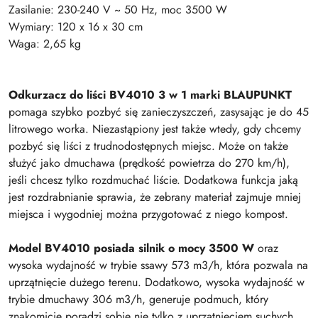
Zasilanie: 230-240 V ~ 50 Hz, moc 3500 W
Wymiary: 120 x 16 x 30 cm
Waga: 2,65 kg
Odkurzacz do liści BV4010 3 w 1 marki BLAUPUNKT
pomaga szybko pozbyć się zanieczyszczeń, zasysając je do 45
litrowego worka. Niezastąpiony jest także wtedy, gdy chcemy
pozbyć się liści z trudnodostępnych miejsc. Może on także
służyć jako dmuchawa (prędkość powietrza do 270 km/h),
jeśli chcesz tylko rozdmuchać liście. Dodatkowa funkcja jaką
jest rozdrabnianie sprawia, że zebrany materiał zajmuje mniej
miejsca i wygodniej można przygotować z niego kompost.
Model BV4010 posiada silnik o mocy 3500 W
oraz
wysoka wydajność w trybie ssawy 573 m3/h, która pozwala na
uprzątnięcie dużego terenu. Dodatkowo, wysoka wydajność w
trybie dmuchawy 306 m3/h, generuje podmuch, który
znakomicie poradzi sobie nie tylko z uprzątnięciem suchych