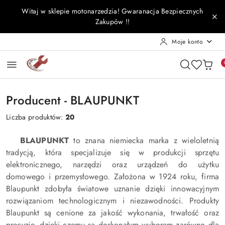
Przejdź do treści głównej
Przejdź do wyszukiwarki
Przejdź do moje konto
Przejdź do menu głównego
Przejdź do stopki
Witaj w sklepie motonarzedzia! Gwaranacja Bezpiecznych
Zakupów !!
Moje konto
Producent - BLAUPUNKT
Liczba produktów:
20
BLAUPUNKT
to znana niemiecka marka z wieloletnią
tradycją, która specjalizuje się w produkcji sprzętu
elektronicznego, narzędzi oraz urządzeń do użytku
domowego i przemysłowego. Założona w 1924 roku, firma
Blaupunkt zdobyła światowe uznanie dzięki innowacyjnym
rozwiązaniom technologicznym i niezawodności. Produkty
Blaupunkt są cenione za jakość wykonania, trwałość oraz
precyzję, dzięki czemu są doskonałym wyborem zarówno dla