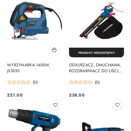
PRODUKT NIEDOSTĘPNY
WYRZYNARKA 1400W,
ODKURZACZ, DMUCHAWA,
JS5010
ROZDRABNIACZ DO LIŚCI,
BV4010
(0)
(0)
221.00
238.00
Cena:
Cena: