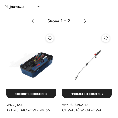
Zastosowano
Sortuj
według
sortowanie:
Najnowsze.
PRODUKT NIEDOSTĘPNY
PRODUKT NIEDOSTĘPNY
WKRĘTAK
WYPALARKA DO
AKUMULATOROWY 4V 5NM
CHWASTÓW GAZOWA
+ 26 BITÓW CD2010
WB2010