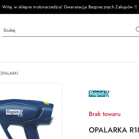
Witaj w sklepie motonarzedzia! Gwaranacja Bezpiecznych Zakupów !!
OPALARKI
NAZWA
PRODUCENTA:
RAPID
Brak towaru
OPALARKA R1