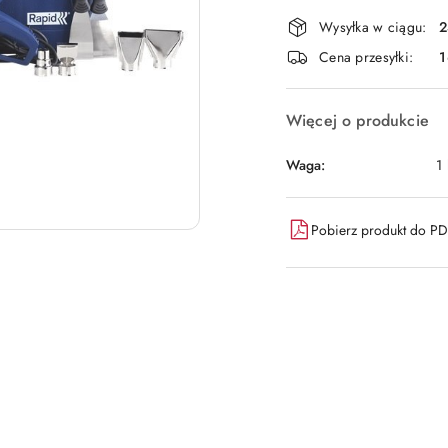
Dostępność
Wysyłka w ciągu:
2
i
Cena przesyłki:
1
dostawa
Więcej o produkcie
Waga:
1
Pobierz produkt do P