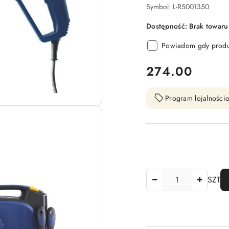
Symbol:
L-R5001350
Dostępność:
Brak towaru
Powiadom gdy produk
cena:
274.00
Program lojalnościo
Ilość
SZT