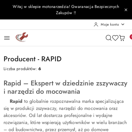
Przejdź do treści głównej
Przejdź do wyszukiwarki
Przejdź do moje konto
Przejdź do menu głównego
Przejdź do stopki
Witaj w sklepie motonarzedzia! Gwaranacja Bezpiecznych
Zakupów !!
Moje konto
Producent - RAPID
Liczba produktów:
6
Rapid – Ekspert w dziedzinie zszywaczy
i narzędzi do mocowania
Rapid
to globalnie rozpoznawalna marka specjalizująca
się w produkcji zszywaczy, narzędzi do mocowania oraz
akcesoriów. Od lat dostarcza profesjonalne i wydajne
rozwiązania, które wspierają użytkowników w wielu branżach
– od budownictwa, przez przemysł, aż po domowe