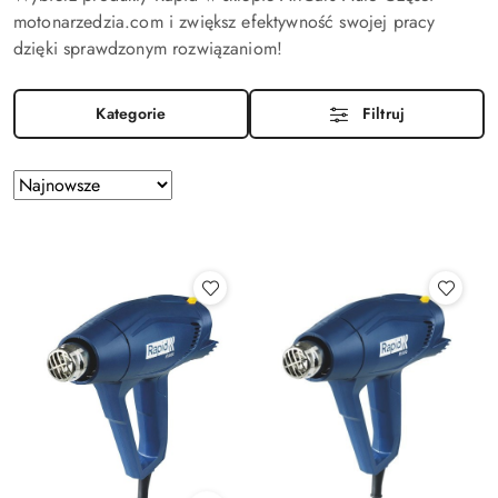
motonarzedzia.com i zwiększ efektywność swojej pracy
dzięki sprawdzonym rozwiązaniom!
Kategorie
Filtruj
Zastosowano
Sortuj
według
sortowanie:
Najnowsze.