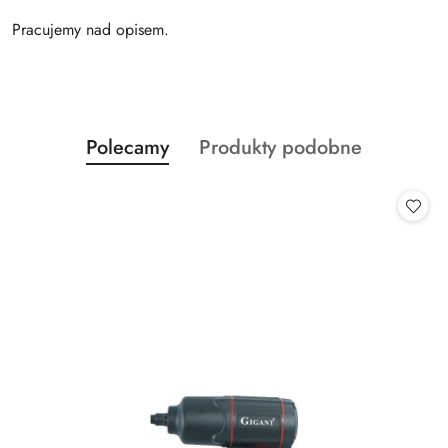
Pracujemy nad opisem.
Produkty
Produkty
Polecamy
Produkty podobne
Pomiń karuzelę produktów
o
o
statusie:
statusie: