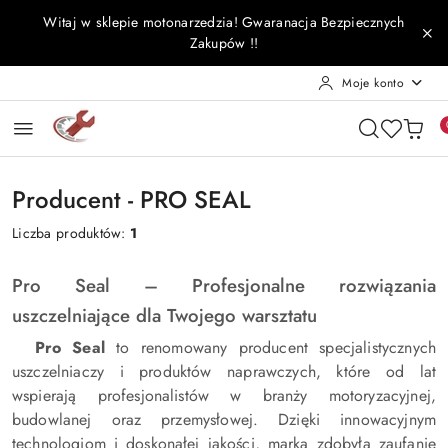
Przejdź do treści głównej
Przejdź do wyszukiwarki
Przejdź do moje konto
Przejdź do menu głównego
Przejdź do stopki
Witaj w sklepie motonarzedzia! Gwaranacja Bezpiecznych
Zakupów !!
Moje konto
Producent - PRO SEAL
Liczba produktów:
1
Pro Seal – Profesjonalne rozwiązania
uszczelniające dla Twojego warsztatu
Pro Seal
to renomowany producent specjalistycznych
uszczelniaczy i produktów naprawczych, które od lat
wspierają profesjonalistów w branży motoryzacyjnej,
budowlanej oraz przemysłowej. Dzięki innowacyjnym
technologiom i doskonałej jakości, marka zdobyła zaufanie