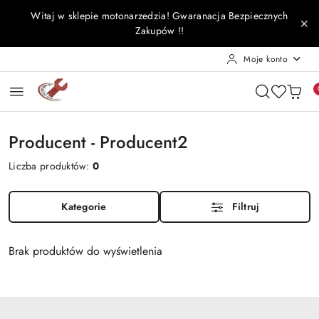
Przejdź do treści głównej
Przejdź do wyszukiwarki
Przejdź do moje konto
Przejdź do menu głównego
Przejdź do stopki
Witaj w sklepie motonarzedzia! Gwaranacja Bezpiecznych
Zakupów !!
Moje konto
Producent - Producent2
Liczba produktów:
0
Kategorie
Filtruj
Brak produktów do wyświetlenia