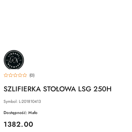
NAZWA
PRODUCENTA:
L&N
(0)
SZLIFIERKA STOŁOWA LSG 250H
Symbol:
L-201810413
Dostępność:
Mało
cena:
1382.00