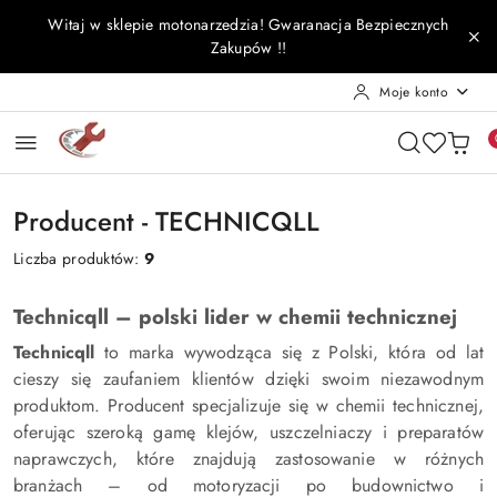
Przejdź do treści głównej
Przejdź do wyszukiwarki
Przejdź do moje konto
Przejdź do menu głównego
Przejdź do stopki
Witaj w sklepie motonarzedzia! Gwaranacja Bezpiecznych
Zakupów !!
Moje konto
Producent - TECHNICQLL
Liczba produktów:
9
Technicqll – polski lider w chemii technicznej
Technicqll
to marka wywodząca się z Polski, która od lat
cieszy się zaufaniem klientów dzięki swoim niezawodnym
produktom. Producent specjalizuje się w chemii technicznej,
oferując szeroką gamę klejów, uszczelniaczy i preparatów
naprawczych, które znajdują zastosowanie w różnych
branżach – od motoryzacji po budownictwo i