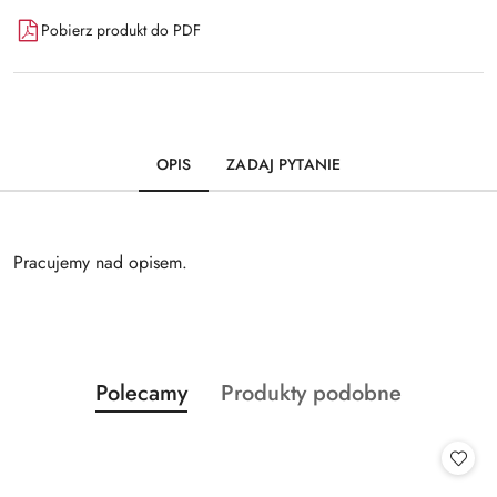
Pobierz produkt do PDF
OPIS
ZADAJ PYTANIE
Pracujemy nad opisem.
Produkty
Produkty
Polecamy
Produkty podobne
Pomiń karuzelę produktów
o
o
statusie:
statusie: