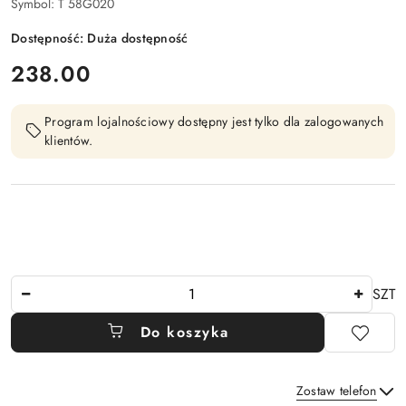
Symbol:
T 58G020
Dostępność:
Duża dostępność
cena:
238.00
Program lojalnościowy dostępny jest tylko dla zalogowanych
klientów.
Ilość
SZT
Do koszyka
Zostaw telefon