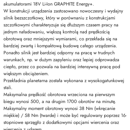
akumulatorami 18V Li-Ion GRAPHITE Energy+.
W konstrukcji urządzenia zastosowano nowoczesny i wydajny
silnik bezszczotkowy, który w porównaniu z konstrukcjami
szczotkowymi charakteryzuje się dłuższym czasem pracy na
jednym naładowaniu, większą kontrolą nad prędkością
obrotową oraz mniejszymi wymiarami, co przekłada się na
bardziej zwartą i kompaktową budowę całego urządzenia.
Ponadto silnik jest bardziej odporny na pracę w trudnych
warunkach, np. w dużym zapyleniu oraz lepiej odprowadza
ciepło, przez co pozwala na bardziej intensywną pracę pod
większym obciążeniem.
Przekładnia planetarna została wykonana z wysokogatunkowej
stali.
Maksymalna prędkość obrotowa wrzeciona na pierwszym
biegu wynosi 500, a na drugim 1700 obrotów na minutę.
Maksymalny moment obrotowy wynosi 38 Nm (wkręcanie
miękkie) / 58 Nm (twarde) i może być regulowany poprzez 16-
stopniowe sprzęgło z dodatkowymi opcjami wiercenia oraz
wiercenia z udarem.