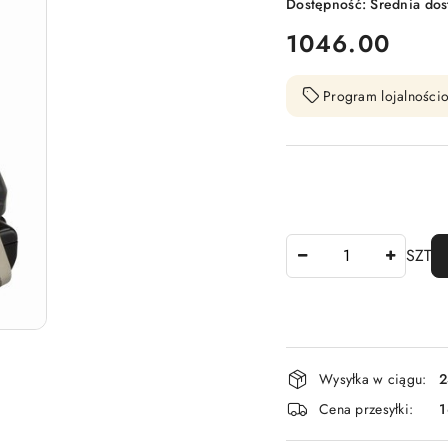
Dostępność:
Średnia do
cena:
1046.00
Program lojalnościo
Ilość
SZT
Dostępność
Wysyłka w ciągu:
2
i
Cena przesyłki:
1
dostawa