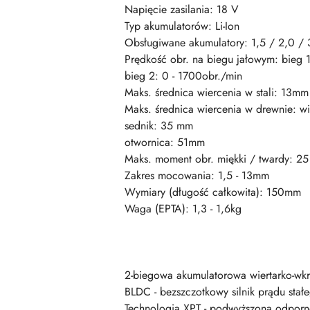
Napięcie zasilania: 18 V
Typ akumulatorów: Li-Ion
Obsługiwane akumulatory: 1,5 / 2,0 / 
Prędkość obr. na biegu jałowym: bieg 1
bieg 2: 0 - 1700obr./min
Maks. średnica wiercenia w stali: 13mm
Maks. średnica wiercenia w drewnie: w
sednik: 35 mm
otwornica: 51mm
Maks. moment obr. miękki / twardy: 2
Zakres mocowania: 1,5 - 13mm
Wymiary (długość całkowita): 150mm
Waga (EPTA): 1,3 - 1,6kg
2-biegowa akumulatorowa wiertarko-wkrę
BLDC - bezszczotkowy silnik prądu stał
Technologia XPT - podwyższona odporno