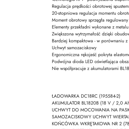
Regulacja prędkości obrotowej spustem
20-stopniowa regulacja momentu obrot
Moment obrotowy sprzęgła regulowany 
Elementy przekładni wykonane z metalu
Zwiększona wytrzymałość dzięki obudow
Bardziej kompaktowa - w porównaniu z
Uchwyt samozaciskowy
Ergonomiczna rękojeść pokryta elasto
Podwójna dioda LED oświetlająca obsz
Nie współpracuje z akumulatorami BL18
ŁADOWARKA DC18RC (195584-2)
AKUMULATOR BL1820B (18 V / 2,0 Ah) 
UCHWYT DO MOCOWANIA NA PASKU 
SAMOZACISKOWY UCHWYT WIERTARS
KOŃCÓWKA WKRĘTAKOWA NR 2 (784