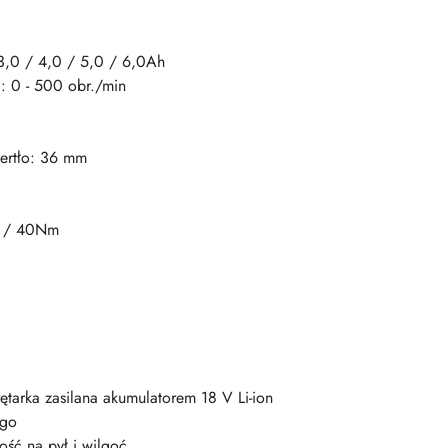
3,0 / 4,0 / 5,0 / 6,0Ah
: 0 - 500 obr./min
iertło: 36 mm
5 / 40Nm
tarka zasilana akumulatorem 18 V Li-ion
ego
ść na pył i wilgoć