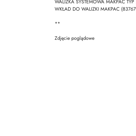
WALIZKA SYSTEMOWA MAKPAC TYP 2
WKŁAD DO WALIZKI MAKPAC (83767
**
Zdjęcie poglądowe
Pomiń karuzelę produktów