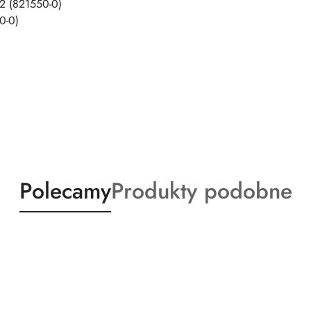
 (821550-0)
0-0)
Produkty
Produkty
Polecamy
Produkty podobne
o
o
statusie:
statusie: