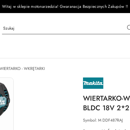
Witaj w sklepie motonarzedzia! Gwaranacja Bezpiecznych Zakupów !!
WIERTARKO - WKRĘTARKI
NAZWA
PRODUCENTA:
MAKITA
WIERTARKO-
BLDC 18V 2*
Symbol:
M DDF487RAJ