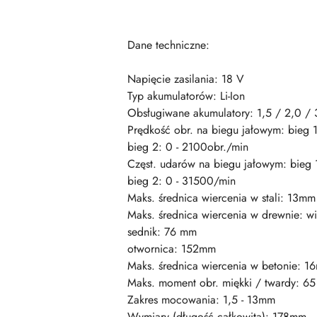
Dane techniczne:
Napięcie zasilania: 18 V
Typ akumulatorów: Li-Ion
Obsługiwane akumulatory: 1,5 / 2,0 / 
Prędkość obr. na biegu jałowym: bieg 1
bieg 2: 0 - 2100obr./min
Częst. udarów na biegu jałowym: bieg 
bieg 2: 0 - 31500/min
Maks. średnica wiercenia w stali: 13mm
Maks. średnica wiercenia w drewnie: w
sednik: 76 mm
otwornica: 152mm
Maks. średnica wiercenia w betonie: 
Maks. moment obr. miękki / twardy: 6
Zakres mocowania: 1,5 - 13mm
Wymiary (długość całkowita): 178mm