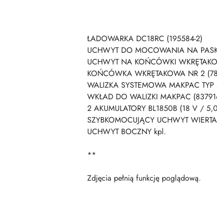
ŁADOWARKA DC18RC (195584-2)
UCHWYT DO MOCOWANIA NA PASKU 
UCHWYT NA KOŃCÓWKI WKRĘTAKOW
KOŃCÓWKA WKRĘTAKOWA NR 2 (784
WALIZKA SYSTEMOWA MAKPAC TYP 2
WKŁAD DO WALIZKI MAKPAC (837916
2 AKUMULATORY BL1850B (18 V / 5,0
SZYBKOMOCUJĄCY UCHWYT WIERTA
UCHWYT BOCZNY kpl.
**
Zdjęcia pełnią funkcję poglądową.