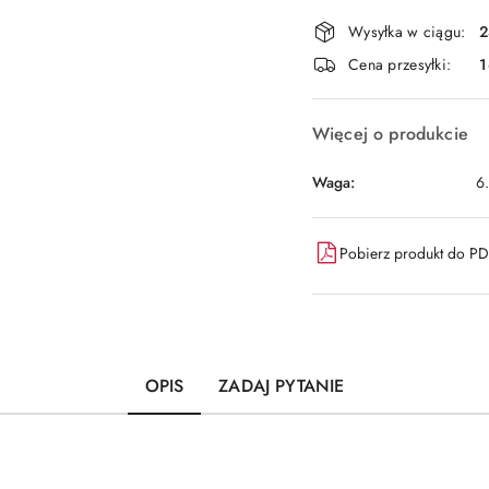
Dostępność
Wysyłka w ciągu:
2
i
Cena przesyłki:
1
dostawa
Więcej o produkcie
Waga:
6
Pobierz produkt do P
OPIS
ZADAJ PYTANIE