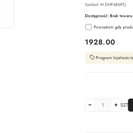
Symbol:
M DHP486RTJ
Dostępność:
Brak towaru
Powiadom gdy produk
cena:
1928.00
Program lojalnościo
Ilość
SZT