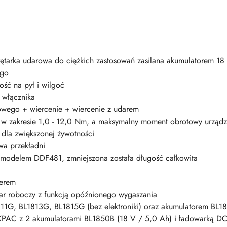
ętarka udarowa do ciężkich zastosowań zasilana akumulatorem 18 
ego
ść na pył i wilgoć
 włącznika
owego + wiercenie + wiercenie z udarem
w zakresie 1,0 - 12,0 Nm, a maksymalny moment obrotowy urząd
 dla zwiększonej żywotności
a przekładni
 modelem DDF481, zmniejszona została długość całkowita
merem
ar roboczy z funkcją opóźnionego wygaszania
11G, BL1813G, BL1815G (bez elektroniki) oraz akumulatorem BL18
KPAC z 2 akumulatorami BL1850B (18 V / 5,0 Ah) i ładowarką D