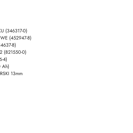
(346317-0)
E (452947-8)
637-8)
 (821550-0)
-4)
 Ah)
RSKI 13mm