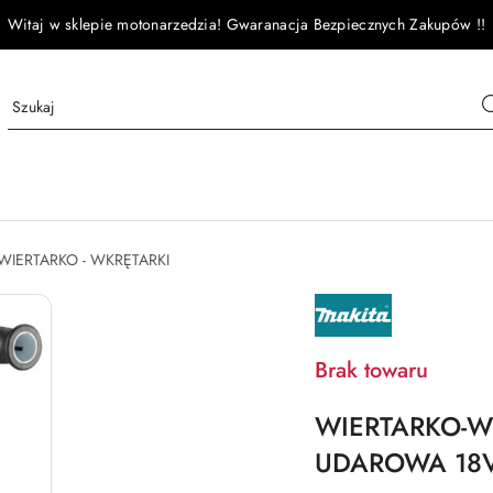
Witaj w sklepie motonarzedzia! Gwaranacja Bezpiecznych Zakupów !!
WIERTARKO - WKRĘTARKI
NAZWA
PRODUCENTA:
MAKITA
Brak towaru
WIERTARKO-
UDAROWA 18V