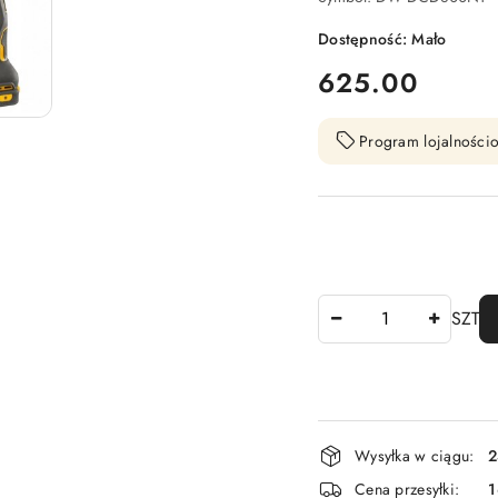
Dostępność:
Mało
cena:
625.00
Program lojalnościo
Ilość
SZT
Dostępność
Wysyłka w ciągu:
2
i
Cena przesyłki:
1