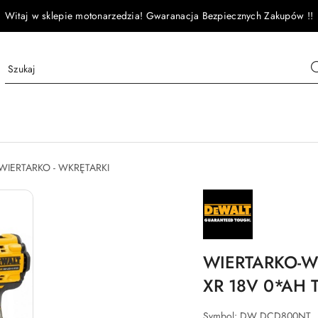
Witaj w sklepie motonarzedzia! Gwaranacja Bezpiecznych Zakupów !!
WIERTARKO - WKRĘTARKI
NAZWA
PRODUCENTA:
DEWALT
WIERTARKO-
XR 18V 0*AH 
Symbol:
DW DCD800NT