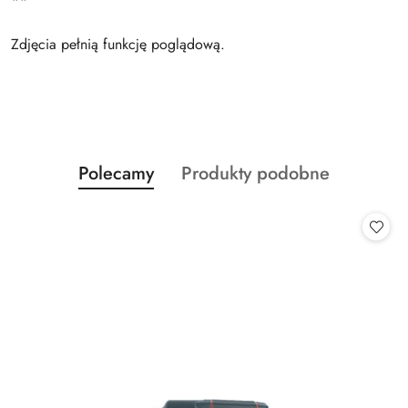
**
Zdjęcia pełnią funkcję poglądową.
Produkty
Produkty
Polecamy
Produkty podobne
Pomiń karuzelę produktów
o
o
statusie:
statusie: