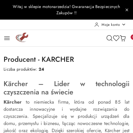
Przejdź do treści głównej
Przejdź do wyszukiwarki
Przejdź do moje konto
Przejdź do menu głównego
Przejdź do stopki
Witaj w sklepie motonarzedzia! Gwaranacja Bezpiecznych
Zakupów !!
Moje konto
Producent - KARCHER
Liczba produktów:
24
Kärcher – Lider w technologii
czyszczenia na świecie
Kärcher
to niemiecka firma, która od ponad 85 lat
dostarcza innowacyjne i wydajne rozwiązania do
czyszczenia. Specjalizuje się w produkcji urządzeń dla
domu, przemysłu i biznesu, łącząc nowoczesne technologie,
jakość oraz ekologię. Dzięki szerokiej ofercie, Kärcher jest