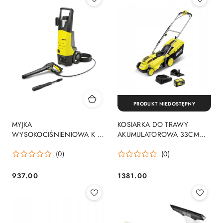
PRODUKT NIEDOSTĘPNY
MYJKA
KOSIARKA DO TRAWY
WYSOKOCIŚNIENIOWA K 5
AKUMULATOROWA 33CM
UM
18V 1*5.0AH
(0)
(0)
937.00
1381.00
Cena:
Cena: