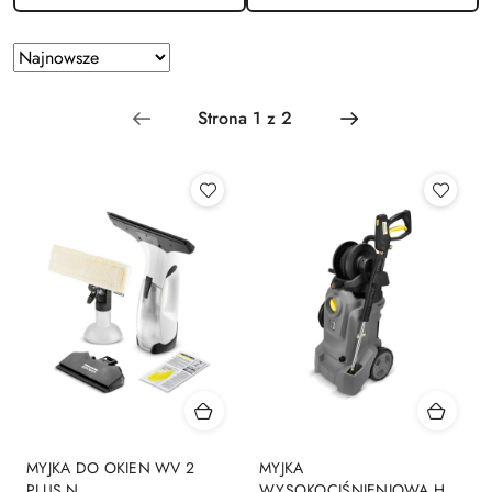
Zastosowano
Sortuj
według
sortowanie:
Najnowsze.
MYJKA DO OKIEN WV 2
MYJKA
PLUS N
WYSOKOCIŚNIENIOWA HD