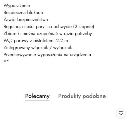
Wyposażenie
Bezpieczna blokada
Zawór bezpieczeństwa
Regulacja ilości pary: na uchwycie (2 stopnie)
Zbiornik: można uzupełniać w razie potrzeby
Wąż parowy z pistoletem: 2.2 m
Zintegrowany włącznik / wyłącznik
Przechowywanie wyposażenia na urządzeniu
**
Produkty
Produkty
Polecamy
Produkty podobne
Pomiń karuzelę produktów
o
o
statusie:
statusie: