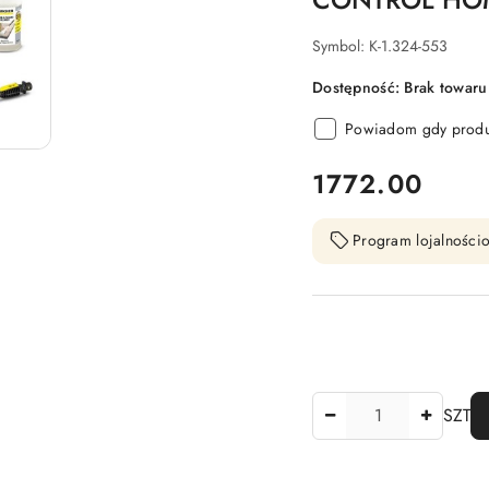
Symbol:
K-1.324-553
Dostępność:
Brak towaru
Powiadom gdy produk
cena:
1772.00
Program lojalnościo
Ilość
SZT