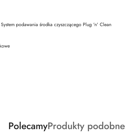
 System podawania środka czyszczącego Plug 'n' Clean
tkowe
Produkty
Produkty
Polecamy
Produkty podobne