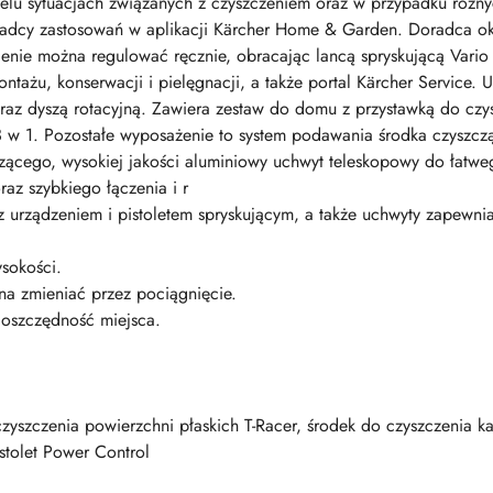
ielu sytuacjach związanych z czyszczeniem oraz w przypadku różn
adcy zastosowań w aplikacji Kärcher Home & Garden. Doradca okr
enie można regulować ręcznie, obracając lancą spryskującą Vario 
 montażu, konserwacji i pielęgnacji, a także portal Kärcher Service
az dyszą rotacyjną. Zawiera zestaw do domu z przystawką do czysz
 3 w 1. Pozostałe wyposażenie to system podawania środka czyszcz
zącego, wysokiej jakości aluminiowy uchwyt teleskopowy do łatwe
z szybkiego łączenia i r
 urządzeniem i pistoletem spryskującym, a także uchwyty zapewnia
sokości.
 zmieniać przez pociągnięcie.
oszczędność miejsca.
szczenia powierzchni płaskich T-Racer, środek do czyszczenia ka
stolet Power Control