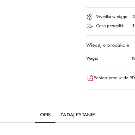
Dostępność
Wysyłka w ciągu:
2
i
Cena przesyłki:
1
dostawa
Więcej o produkcie
Waga:
1
Pobierz produkt do P
OPIS
ZADAJ PYTANIE