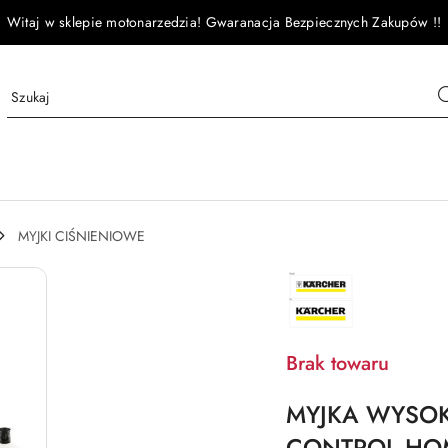
Witaj w sklepie motonarzedzia! Gwaranacja Bezpiecznych Zakupów !!
MYJKI CIŚNIENIOWE
NAZWA
PRODUCENTA:
KARCHER
Brak towaru
MYJKA WYSOK
CONTROL HO