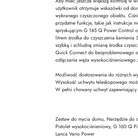
Aby mieć jeszcze większą kontrolę w w
użytkownik otrzymuje wskazówki od dor
wybranego czyszczonego obiektu. Ciśni
przydatne funkcje, takie jak instrukcje
spryskującym G 145 Q Power Control or
litrem środka do czyszczenia kamienia
szybką i schludną zmianę środka czyszc
Quick Connect do bezproblemowego ora
ozłączania węża wysokociśnieniowego z
Możliwość dostosowania do różnych wy
Wysokość uchwytu teleskopowego można
W pełni chowany uchwyt zapewniający 
Zestaw do mycia domu, Narzędzie do czy
Pistolet wysokociśnieniowy, G 160 Q Pi
Lanca Vario Power